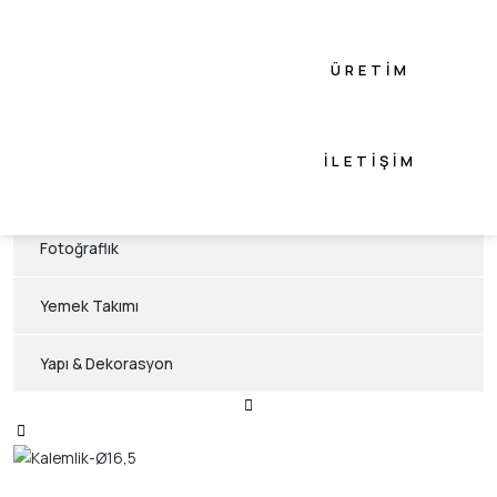
Flowers Konsept
ÜRETIM
Animals Konsept
Akasya Konsept
İLETIŞIM
Hediyelik Eşya
Fotoğraflık
Yemek Takımı
Yapı & Dekorasyon