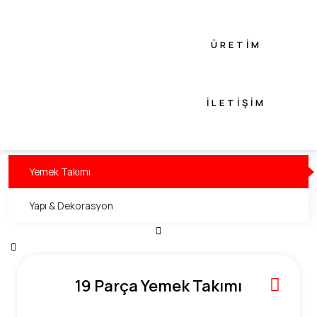
Flowers Konsept
Animals Konsept
ÜRETIM
Akasya Konsept
İLETIŞIM
Hediyelik Eşya
Fotoğraflık
Yemek Takımı
Yapı & Dekorasyon
19 Parça Yemek Takımı