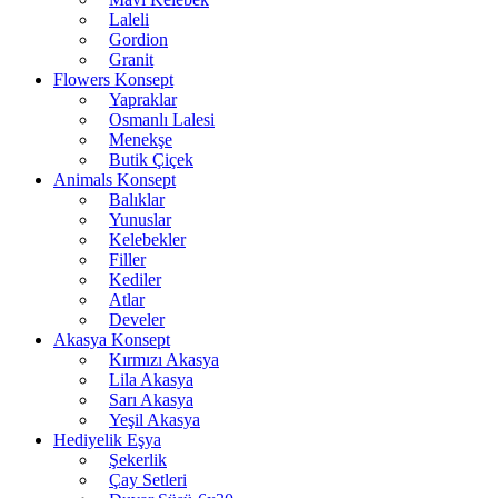
Laleli
Gordion
Granit
Flowers Konsept
Yapraklar
Osmanlı Lalesi
Menekşe
Butik Çiçek
Animals Konsept
Balıklar
Yunuslar
Kelebekler
Filler
Kediler
Atlar
Develer
Akasya Konsept
Kırmızı Akasya
Lila Akasya
Sarı Akasya
Yeşil Akasya
Hediyelik Eşya
Şekerlik
Çay Setleri