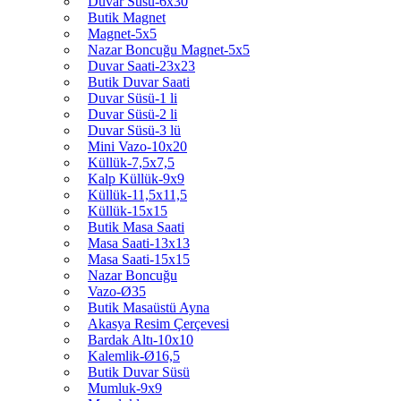
Duvar Süsü-6x30
Butik Magnet
Magnet-5x5
Nazar Boncuğu Magnet-5x5
Duvar Saati-23x23
Butik Duvar Saati
Duvar Süsü-1 li
Duvar Süsü-2 li
Duvar Süsü-3 lü
Mini Vazo-10x20
Küllük-7,5x7,5
Kalp Küllük-9x9
Küllük-11,5x11,5
Küllük-15x15
Butik Masa Saati
Masa Saati-13x13
Masa Saati-15x15
Nazar Boncuğu
Vazo-Ø35
Butik Masaüstü Ayna
Akasya Resim Çerçevesi
Bardak Altı-10x10
Kalemlik-Ø16,5
Butik Duvar Süsü
Mumluk-9x9