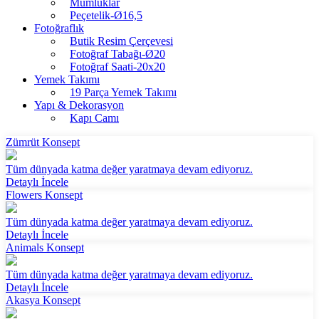
Mumluklar
Peçetelik-Ø16,5
Fotoğraflık
Butik Resim Çerçevesi
Fotoğraf Tabağı-Ø20
Fotoğraf Saati-20x20
Yemek Takımı
19 Parça Yemek Takımı
Yapı & Dekorasyon
Kapı Camı
Zümrüt Konsept
Tüm dünyada katma değer yaratmaya devam ediyoruz.
Detaylı İncele
Flowers Konsept
Tüm dünyada katma değer yaratmaya devam ediyoruz.
Detaylı İncele
Animals Konsept
Tüm dünyada katma değer yaratmaya devam ediyoruz.
Detaylı İncele
Akasya Konsept