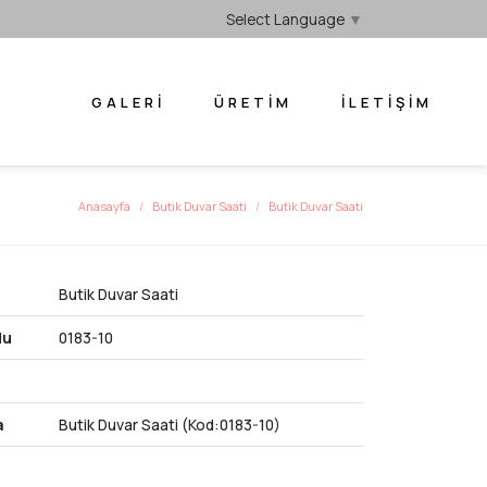
Select Language
▼
GALERI
ÜRETIM
İLETIŞIM
Anasayfa
Butik Duvar Saati
Butik Duvar Saati
Butik Duvar Saati
du
0183-10
a
Butik Duvar Saati (Kod:0183-10)