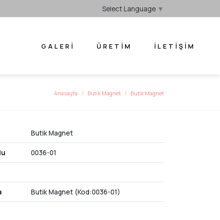
Select Language
▼
GALERI
ÜRETIM
İLETIŞIM
Anasayfa
Butik Magnet
Butik Magnet
Butik Magnet
du
0036-01
a
Butik Magnet (Kod:0036-01)