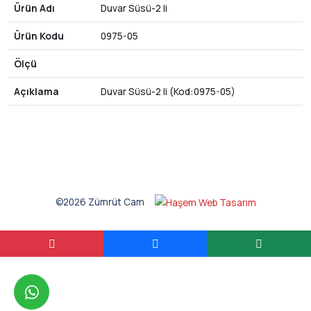
Ürün Adı
Duvar Süsü-2 li
Ürün Kodu
0975-05
Ölçü
Açıklama
Duvar Süsü-2 li (Kod:0975-05)
©2026 Zümrüt Cam
whatsapp