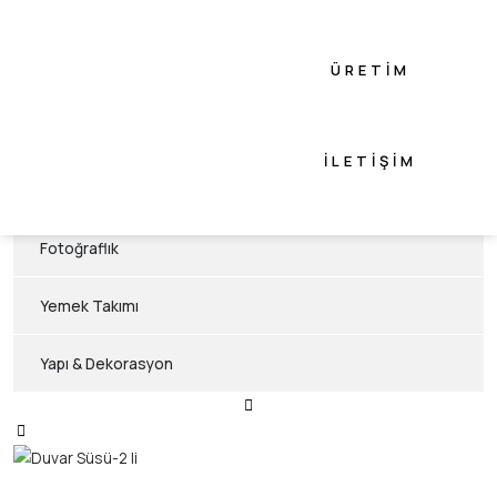
Flowers Konsept
ÜRETIM
Animals Konsept
Akasya Konsept
İLETIŞIM
Hediyelik Eşya
Fotoğraflık
Yemek Takımı
Yapı & Dekorasyon