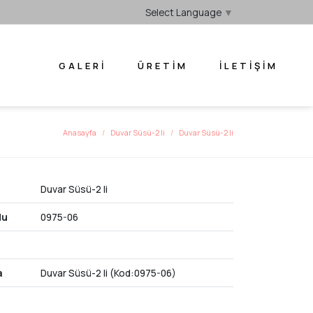
Select Language
▼
GALERI
ÜRETIM
İLETIŞIM
Anasayfa
Duvar Süsü-2 li
Duvar Süsü-2 li
Duvar Süsü-2 li
du
0975-06
a
Duvar Süsü-2 li (Kod:0975-06)