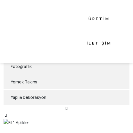
Flowers Konsept
ÜRETIM
Animals Konsept
Akasya Konsept
İLETIŞIM
Hediyelik Eşya
Fotoğraflık
Yemek Takımı
Yapı & Dekorasyon