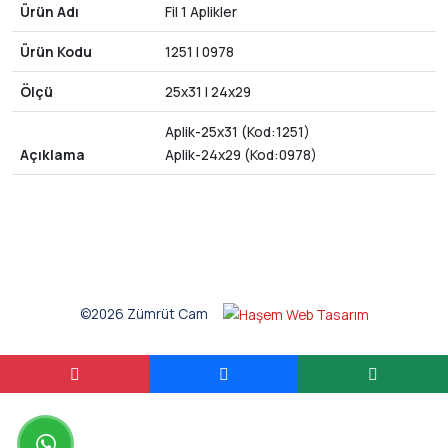
Ürün Adı
Fil 1 Aplikler
Ürün Kodu
1251 | 0978
Ölçü
25x31 | 24x29
Aplik-25x31 (Kod:1251)
Açıklama
Aplik-24x29 (Kod:0978)
©2026 Zümrüt Cam
whatsapp