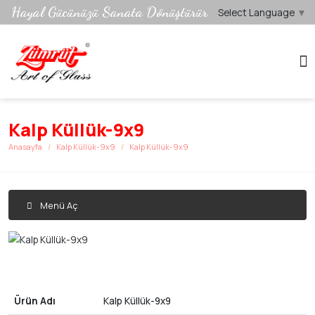
Hayal Gücünüzü Sanata Dönüştürür
Select Language
▼
Kalp Küllük-9x9
Anasayfa
Kalp Küllük-9x9
Kalp Küllük-9x9
Menü Aç
Ürün Adı
Kalp Küllük-9x9