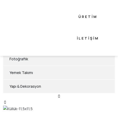
Flowers Konsept
ÜRETIM
Animals Konsept
Akasya Konsept
İLETIŞIM
Hediyelik Eşya
Fotoğraflık
Yemek Takımı
Yapı & Dekorasyon