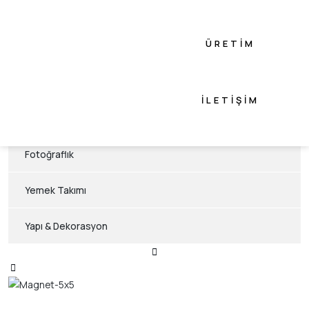
Flowers Konsept
ÜRETIM
Animals Konsept
Akasya Konsept
İLETIŞIM
Hediyelik Eşya
Fotoğraflık
Yemek Takımı
Yapı & Dekorasyon