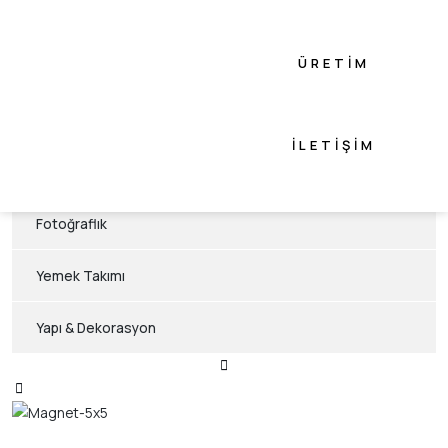
Flowers Konsept
ÜRETIM
Animals Konsept
Akasya Konsept
İLETIŞIM
Hediyelik Eşya
Fotoğraflık
Yemek Takımı
Yapı & Dekorasyon