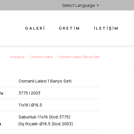
Select Language
▼
GALERI
ÜRETIM
İLETIŞIM
Anasayfa
Osmanlı Lalesi
Osmanlı Lalesi 1 Banyo Seti
Osmanlı Lalesi 1 Banyo Seti
du
3775 | 2003
11x16 | Ø16,5
Sabunluk-11x16 (Kod:3775)
a
Diş fırçalık-Ø16,5 (Kod:2003)