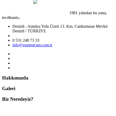
1981 yılından bu yana,
tecr&uum..
Denizli - Antalya Yolu Üzeri 13. Km. Cankurtaran Mevkii
Denizli / TÜRKİYE
0 531 248 73 33
info@zumrutcam.com.tr
Hakkımızda
Galeri
Biz Neredeyiz?