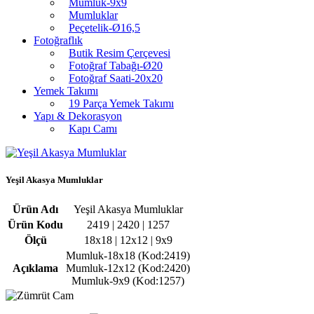
Mumluk-9x9
Mumluklar
Peçetelik-Ø16,5
Fotoğraflık
Butik Resim Çerçevesi
Fotoğraf Tabağı-Ø20
Fotoğraf Saati-20x20
Yemek Takımı
19 Parça Yemek Takımı
Yapı & Dekorasyon
Kapı Camı
Yeşil Akasya Mumluklar
Ürün Adı
Yeşil Akasya Mumluklar
Ürün Kodu
2419 | 2420 | 1257
Ölçü
18x18 | 12x12 | 9x9
Mumluk-18x18 (Kod:2419)
Açıklama
Mumluk-12x12 (Kod:2420)
Mumluk-9x9 (Kod:1257)