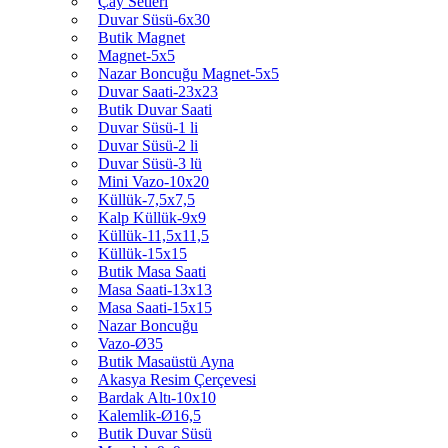
Çay Setleri
Duvar Süsü-6x30
Butik Magnet
Magnet-5x5
Nazar Boncuğu Magnet-5x5
Duvar Saati-23x23
Butik Duvar Saati
Duvar Süsü-1 li
Duvar Süsü-2 li
Duvar Süsü-3 lü
Mini Vazo-10x20
Küllük-7,5x7,5
Kalp Küllük-9x9
Küllük-11,5x11,5
Küllük-15x15
Butik Masa Saati
Masa Saati-13x13
Masa Saati-15x15
Nazar Boncuğu
Vazo-Ø35
Butik Masaüstü Ayna
Akasya Resim Çerçevesi
Bardak Altı-10x10
Kalemlik-Ø16,5
Butik Duvar Süsü