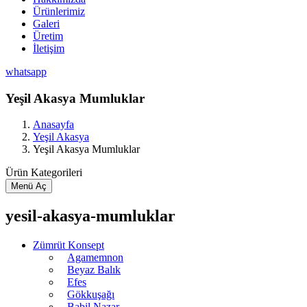
Ürünlerimiz
Galeri
Üretim
İletişim
whatsapp
Yeşil Akasya Mumluklar
Anasayfa
Yeşil Akasya
Yeşil Akasya Mumluklar
Ürün Kategorileri
Menü Aç
yesil-akasya-mumluklar
Zümrüt Konsept
Agamemnon
Beyaz Balık
Efes
Gökkuşağı
Babil Nazar