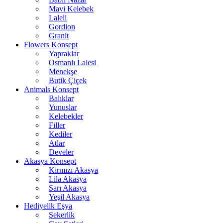
Mavi Kelebek
Laleli
Gordion
Granit
Flowers Konsept
Yapraklar
Osmanlı Lalesi
Menekşe
Butik Çiçek
Animals Konsept
Balıklar
Yunuslar
Kelebekler
Filler
Kediler
Atlar
Develer
Akasya Konsept
Kırmızı Akasya
Lila Akasya
Sarı Akasya
Yeşil Akasya
Hediyelik Eşya
Şekerlik