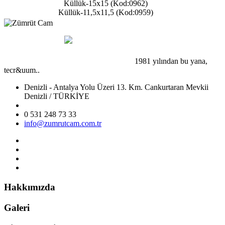
Küllük-15x15 (Kod:0962)
Küllük-11,5x11,5 (Kod:0959)
1981 yılından bu yana,
tecr&uum..
Denizli - Antalya Yolu Üzeri 13. Km. Cankurtaran Mevkii
Denizli / TÜRKİYE
0 531 248 73 33
info@zumrutcam.com.tr
Hakkımızda
Galeri