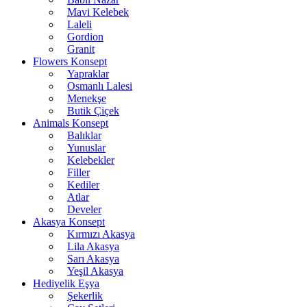
Mavi Kelebek
Laleli
Gordion
Granit
Flowers Konsept
Yapraklar
Osmanlı Lalesi
Menekşe
Butik Çiçek
Animals Konsept
Balıklar
Yunuslar
Kelebekler
Filler
Kediler
Atlar
Develer
Akasya Konsept
Kırmızı Akasya
Lila Akasya
Sarı Akasya
Yeşil Akasya
Hediyelik Eşya
Şekerlik