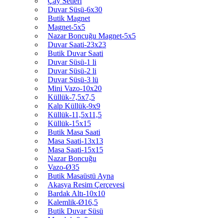
Çay Setleri
Duvar Süsü-6x30
Butik Magnet
Magnet-5x5
Nazar Boncuğu Magnet-5x5
Duvar Saati-23x23
Butik Duvar Saati
Duvar Süsü-1 li
Duvar Süsü-2 li
Duvar Süsü-3 lü
Mini Vazo-10x20
Küllük-7,5x7,5
Kalp Küllük-9x9
Küllük-11,5x11,5
Küllük-15x15
Butik Masa Saati
Masa Saati-13x13
Masa Saati-15x15
Nazar Boncuğu
Vazo-Ø35
Butik Masaüstü Ayna
Akasya Resim Çerçevesi
Bardak Altı-10x10
Kalemlik-Ø16,5
Butik Duvar Süsü